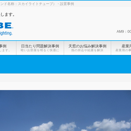
ランド名称：スカイライトチューブ）・設置事例
決します。
AM9：0
事例
日当たり問題解決事例
天窓のお悩み解決事例
産業
します。
暗いお部屋を明るく快適に
熱の持込や結露を解決
産業用の