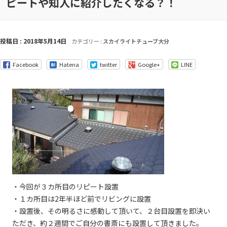
ピートや知人に紹介したくなる？！
投稿日 : 2018年5月14日
カテゴリー :
スカイライトチューブ大分
Facebook
Hatena
twitter
Google+
LINE
・今回が３カ所目のリピート設置
・１カ所目は2年半ほど前でリビングに設置
・設置後、その明るさに感動して頂いて、２台目設置を即決い
ただき、約２週間でご自分の書斎にも設置して頂きました。