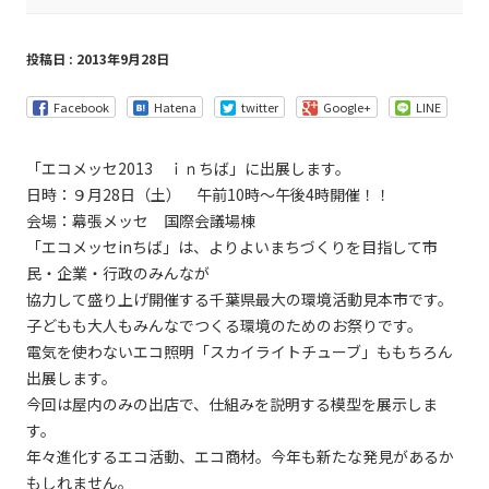
投稿日 : 2013年9月28日
Facebook
Hatena
twitter
Google+
LINE
「エコメッセ2013 ｉｎちば」に出展します。
日時：９月28日（土） 午前10時～午後4時開催！！
会場：幕張メッセ 国際会議場棟
「エコメッセinちば」は、よりよいまちづくりを目指して市
民・企業・行政のみんなが
協力して盛り上げ開催する千葉県最大の環境活動見本市です。
子どもも大人もみんなでつくる環境のためのお祭りです。
電気を使わないエコ照明「スカイライトチューブ」ももちろん
出展します。
今回は屋内のみの出店で、仕組みを説明する模型を展示しま
す。
年々進化するエコ活動、エコ商材。今年も新たな発見があるか
もしれません。