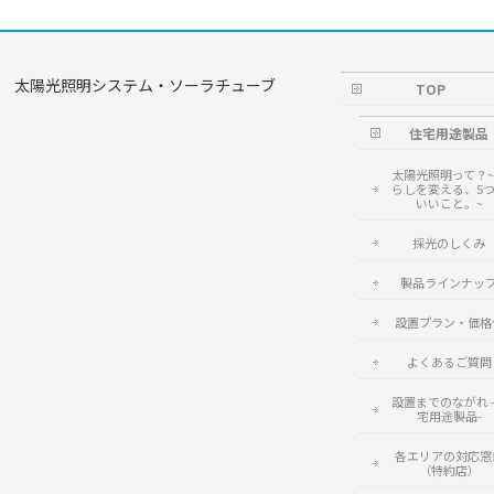
太陽光照明システム・ソーラチューブ
TOP
住宅用途製品
太陽光照明って？
らしを変える、5
いいこと。~
採光のしくみ
製品ラインナッ
設置プラン・価格
よくあるご質問
設置までのながれ 
宅用途製品-
各エリアの対応窓
（特約店）