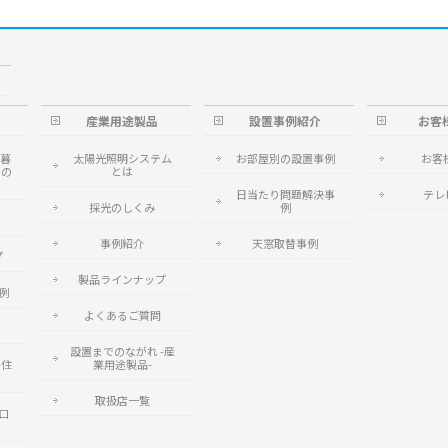
産業用途製品
設置事例紹介
お客
~暮
太陽光照明システム
お部屋別の設置事例
お客
つの
とは
日当たり問題解決事
テレ
採光のしくみ
例
事例紹介
天窓取替事例
プ
製品ラインナップ
例
よくあるご質問
設置までのながれ -産
-住
業用途製品-
取扱店一覧
口