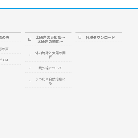
様の声
太陽光の豆知識～
各種ダウンロード
太陽光の効能～
様の声
体内時計と太陽の関
係
ビ CM
紫外線について
うつ病や自然治癒に
も